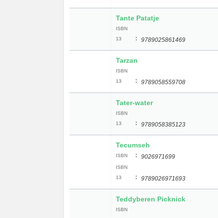
Tante Patatje
ISBN
:
13
9789025861469
Tarzan
ISBN
:
13
9789058559708
Tater-water
ISBN
:
13
9789058385123
Tecumseh
:
ISBN
9026971699
ISBN
:
13
9789026971693
Teddyberen Picknick
ISBN