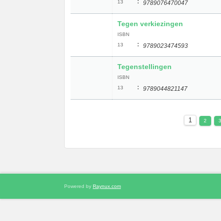
:
13
9789076470047
Tegen verkiezingen
ISBN
:
13
9789023474593
Tegenstellingen
ISBN
:
13
9789044821147
1
2
Powered by
Raynux.com