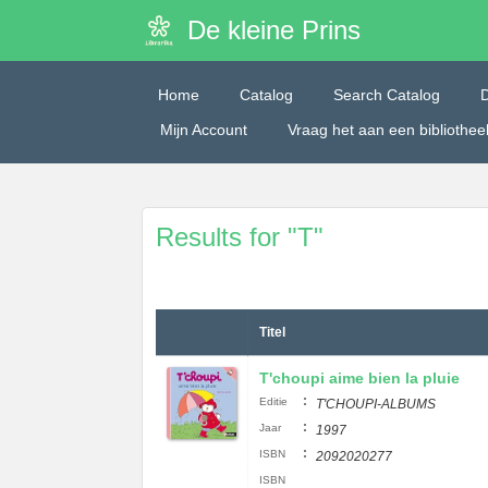
De kleine Prins
Home
Catalog
Search Catalog
Mijn Account
Vraag het aan een bibliothe
Results for "T"
Titel
T'choupi aime bien la pluie
:
Editie
T'CHOUPI-ALBUMS
:
Jaar
1997
:
ISBN
2092020277
ISBN