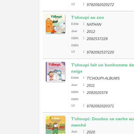
:
13
9782092020272
T'choupi au zoo
:
Editie
NATHAN
:
Jaar
2012
:
ISBN
2092537229
ISBN
:
13
9782092537220
T'choupi fait un bonhomme de
neige
:
Editie
T'CHOUPI-ALBUMS
:
Jaar
2011
:
ISBN
2092020374
ISBN
:
13
9782092020371
T'choupi: Doudou se cache au
marché
:
Jaar
2020