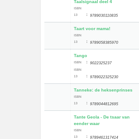
Taalsignaal deel 4
ISBN
:
13
9789030110835
Taart voor mama!
ISBN
:
13
9789058385970
Tango
:
ISBN
9022325237
ISBN
:
13
9789022325230
Tanneke: de heksenprinses
ISBN
:
13
9789044812695
Tante Geola - De tsaar van
eender waar
ISBN
:
13
9789461317414