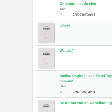
Ontsnapt met de slee
ISBN
:
13
9789048709663
Eiland
Wat als?
Amika: Dagboek van Merel To
geheim!
ISBN
:
13
9789059164284
De droom van de wortelkoning