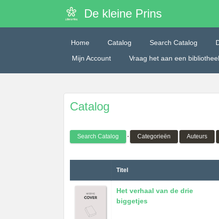
De kleine Prins
Home
Catalog
Search Catalog
Mijn Account
Vraag het aan een bibliothe
Catalog
Search Catalog
Categorieën
Auteurs
Titel
Het verhaal van de drie
biggetjes