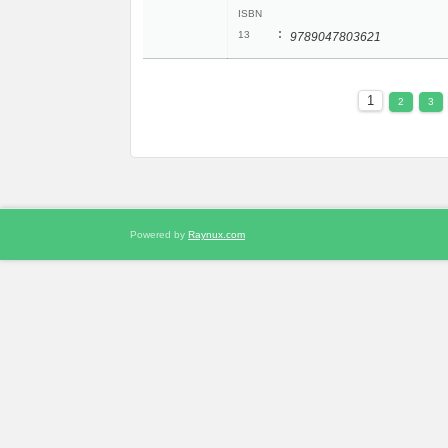
ISBN
:
13
9789047803621
1
2
3
Powered by
Raynux.com