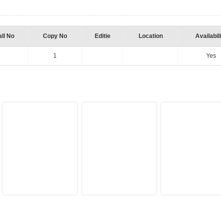
ll No
Copy No
Editie
Location
Availabil
1
Yes