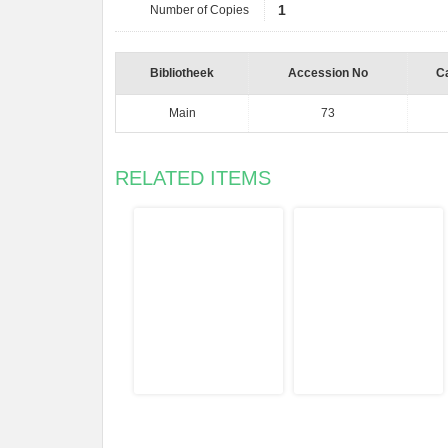
Number of Copies
1
Bibliotheek
Accession No
Ca
Main
73
RELATED ITEMS