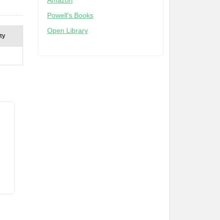
Amazon
Powell's Books
Open Library
ity