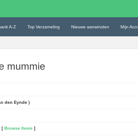
bank A-Z
Top Verzameling
Nieuwe aanwinsten
Mijn Acc
rte mummie
an den Eynde )
 [
Browse Items
]