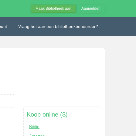
Maak Bibliotheek aan
Aanmelden
ount
Vraag het aan een bibliotheekbeheerder?
Koop online ($)
Biblio