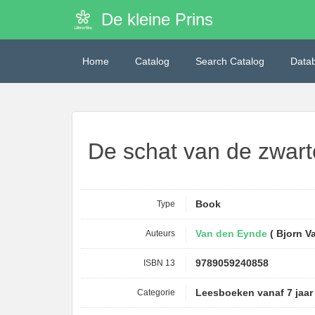
De kleine Prins
Home
Catalog
Search Catalog
Data
De schat van de zwa
Type
Book
Auteurs
Van den Eynde
( Bjorn V
ISBN 13
9789059240858
Categorie
Leesboeken vanaf 7 jaar