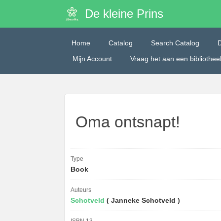
De kleine Prins
Home
Catalog
Search Catalog
Mijn Account
Vraag het aan een bibliothe
Oma ontsnapt!
Type
Book
Auteurs
Schotveld
( Janneke Schotveld )