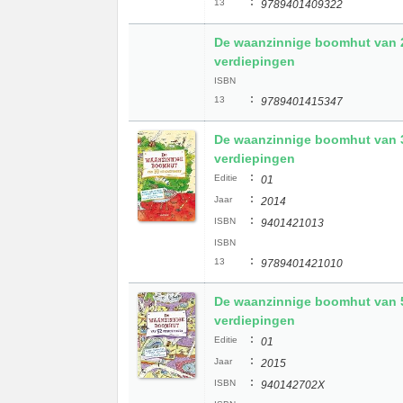
:
13
9789401409322
De waanzinnige boomhut van 
verdiepingen
ISBN
:
13
9789401415347
De waanzinnige boomhut van 
verdiepingen
:
Editie
01
:
Jaar
2014
:
ISBN
9401421013
ISBN
:
13
9789401421010
De waanzinnige boomhut van 
verdiepingen
:
Editie
01
:
Jaar
2015
:
ISBN
940142702X