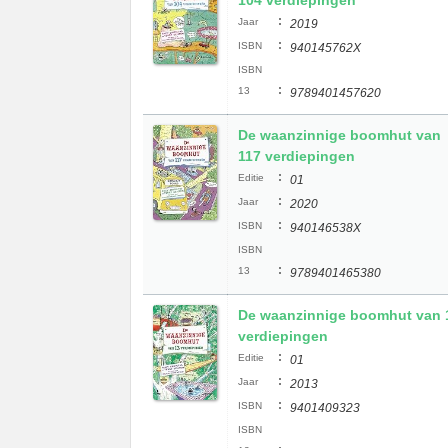
104 verdiepingen
:
Jaar
2019
:
ISBN
940145762X
ISBN
:
13
9789401457620
De waanzinnige boomhut van
117 verdiepingen
:
Editie
01
:
Jaar
2020
:
ISBN
940146538X
ISBN
:
13
9789401465380
De waanzinnige boomhut van 
verdiepingen
:
Editie
01
:
Jaar
2013
:
ISBN
9401409323
ISBN