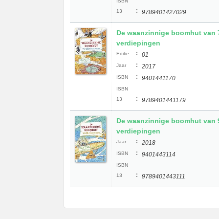
ISBN
:
13
9789401427029
De waanzinnige boomhut van 
verdiepingen
:
Editie
01
:
Jaar
2017
:
ISBN
9401441170
ISBN
:
13
9789401441179
De waanzinnige boomhut van 
verdiepingen
:
Jaar
2018
:
ISBN
9401443114
ISBN
:
13
9789401443111