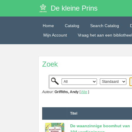
De kleine Prins
Home
Catalog
Search Catalog
Mijn Account
Vraag het aan een bibliothe
Zoek
Auteur:
Griffiths, Andy
[
Alle
]
Titel
De waanzinnige boomhut van