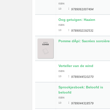
ISBN
:
13
9789061007494
Oog getuigen: Haaien
ISBN
:
13
9789002192531
Pomme dÁpi: Sacrées sorcière
Verteller van de wind
ISBN
:
13
9789044510270
Sprookjesboek: Beloofd is
beloofd
ISBN
:
13
9789044318579