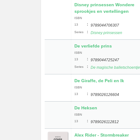
Disney prinsessen Wondere
sprookjes en vertellingen
ISBN
:
13
9789044706307
:
Series
Disney prinsessen
De verliefde prins
ISBN
:
13
9789044725247
:
Series
De magische balletschoentj
De Giraffe, de Peli en Ik
ISBN
:
13
9789026126604
De Heksen
ISBN
:
13
9789026112812
Alex Rider - Stormbreaker