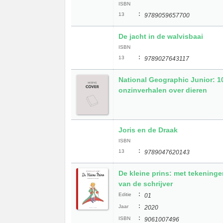
ISBN
:
13
9789059657700
De jacht in de walvisbaai
ISBN
:
13
9789027643117
National Geographic Junior: 1
onzinverhalen over dieren
Joris en de Draak
ISBN
:
13
9789047620143
De kleine prins: met tekeninge
van de schrijver
:
Editie
01
:
Jaar
2020
:
ISBN
9061007496