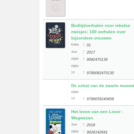
Bedtijdverhalen voor rebelse
meisjes: 100 verhalen over
bijzondere vrouwen
:
Editie
01
:
Jaar
2017
:
ISBN
9082470136
ISBN
:
13
9789082470130
De schat van de zwarte mumm
ISBN
:
13
9789059240858
Het leven van een Loser -
Wegwezen
:
Jaar
2018
:
ISBN
9026142641