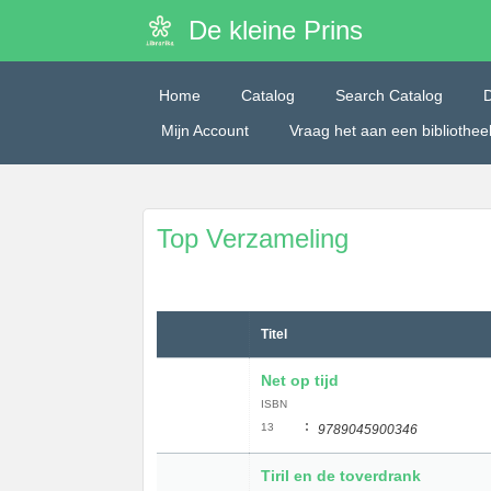
De kleine Prins
Home
Catalog
Search Catalog
Mijn Account
Vraag het aan een bibliothe
Top Verzameling
Titel
Net op tijd
ISBN
:
13
9789045900346
Tiril en de toverdrank