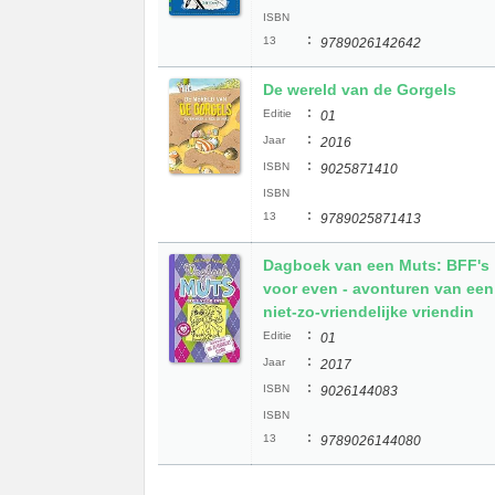
ISBN
:
13
9789026142642
De wereld van de Gorgels
:
Editie
01
:
Jaar
2016
:
ISBN
9025871410
ISBN
:
13
9789025871413
Dagboek van een Muts: BFF's
voor even - avonturen van een
niet-zo-vriendelijke vriendin
:
Editie
01
:
Jaar
2017
:
ISBN
9026144083
ISBN
:
13
9789026144080