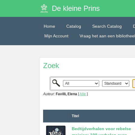
De kleine Prins
Home
Catalog
Search Catalog
Mijn Account
Vraag het aan een bibliothe
Zoek
Auteur:
Favilli, Elena
[
Alle
]
Titel
Bedtijdverhalen voor rebelse