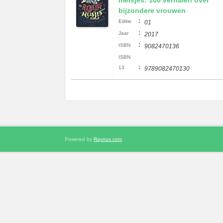
meisjes: 100 verhalen over
bijzondere vrouwen
:
Editie
01
:
Jaar
2017
:
ISBN
9082470136
ISBN
:
13
9789082470130
Powered by
Raynux.com